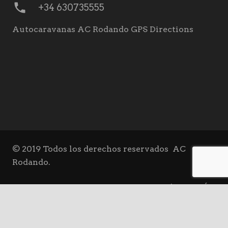
phone
+34 630735555
Autocaravanas AC Rodando GPS Directions
© 2019 Todos los derechos reservados
AC
Rodando.
VENTA | OCASIÓN
keyboard_arrow_up
ALQUILER