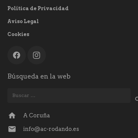
Política de Privacidad
Aviso Legal
Cookies
Búsqueda en la web
Buscar:
home
A Coruña
mail
info@ac-rodando.es