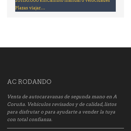
201150.000 kmCambio manual 6 velocidades
Plazas viajar…
AC RODANDO
Venta de autocaravanas de segunda mano en A
Coruña. Vehículos revisados y de calidad, listos
para disfrutar o para ayudarte a vender la tuya
con total confianza.