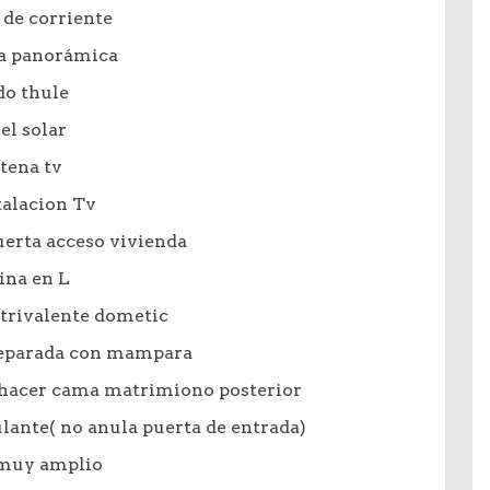
 de corriente
a panorámica
do thule
el solar
tena tv
talacion Tv
erta acceso vivienda
ina en L
trivalente dometic
separada con mampara
e hacer cama matrimiono posterior
ante( no anula puerta de entrada)
 muy amplio