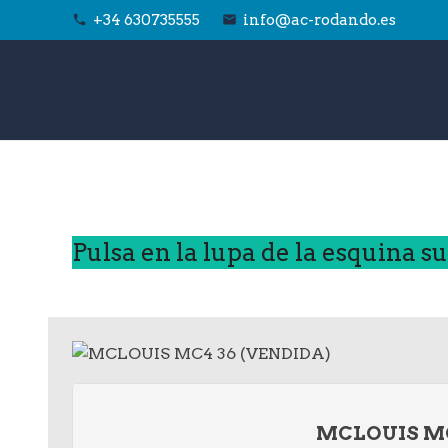
+34 630735555
info@ac-rodando.es
phone
email
Pulsa en la lupa de la esquina s
MCLOUIS MC