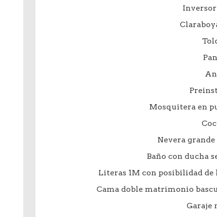
Inversor
Claraboy
Tol
Pan
An
Preins
Mosquitera en pu
Coc
Nevera grande 
Baño con ducha 
Literas 1M con posibilidad d
Cama doble matrimonio bascul
Garaje