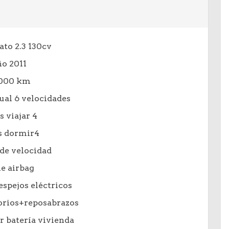
ato 2.3 130cv
o 2011
.000 km
al 6 velocidades
s viajar 4
s dormir4
de velocidad
e airbag
espejos eléctricos
orios+reposabrazos
 batería vivienda