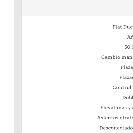
Fiat Duc
Añ
50
Cambio manu
Plaza
Plaza
Control 
Dobl
Elevalunas y 
Asientos girat
Desconectador