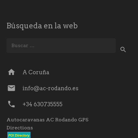
Búsqueda en la web
Buscar:
home
A Coruña
mail
info@ac-rodando.es
phone
+34 630735555
Autocaravanas AC Rodando GPS
Directions