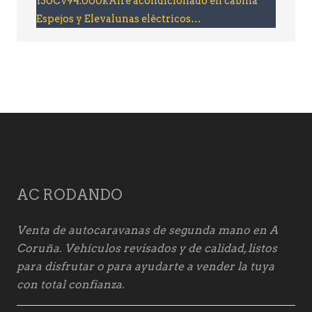
130Cv94.000kAire acondicionado en cabina
Espejos y Elevalunas eléctricos…
AC RODANDO
Venta de autocaravanas de segunda mano en A
Coruña. Vehículos revisados y de calidad, listos
para disfrutar o para ayudarte a vender la tuya
con total confianza.