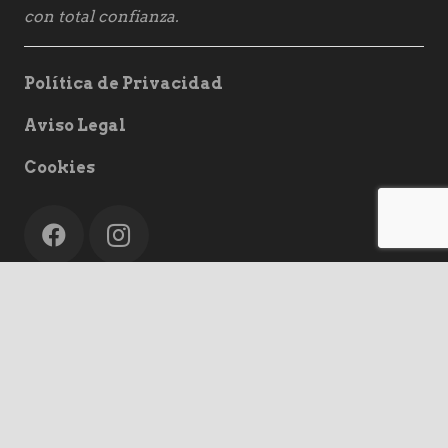
con total confianza.
Política de Privacidad
Aviso Legal
Cookies
keyboard_arrow_up
Búsqueda en la web
Buscar:
home
A Coruña