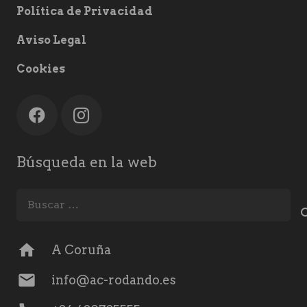
Política de Privacidad
Aviso Legal
Cookies
Búsqueda en la web
Buscar:
home
A Coruña
mail
info@ac-rodando.es