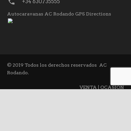
phone
+34 630735555
Autocaravanas AC Rodando GPS Directions
© 2019 Todos los derechos reservados
AC
Rodando.
VENTA | OCASIÓN
keyboard_arrow_up
ALQUILER
BLOG