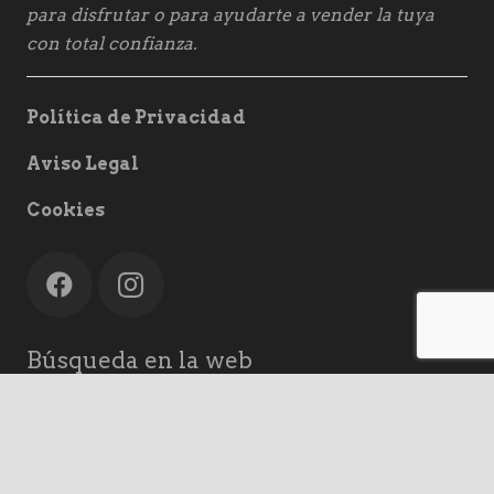
para disfrutar o para ayudarte a vender la tuya
con total confianza.
Política de Privacidad
Aviso Legal
Cookies
Búsqueda en la web
keyboard_arrow_up
Buscar: