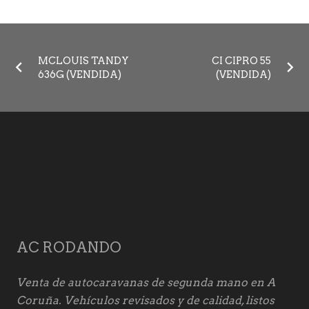
MCLOUIS TANDY
CI CIPRO 55
636G (VENDIDA)
(VENDIDA)
AC RODANDO
Venta de autocaravanas de segunda mano en A
Coruña. Vehículos revisados y de calidad, listos