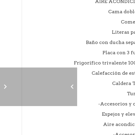
AIRE ACONDIC
Cama dobl
Come
Literas p
Baño con ducha sepa
Placa con 3 f
Frigorífico trivalente 1
Calefacción de e
Caldera
Tu
-Accesorios y 
Espejos y ele
Aire acondic
-Accesor