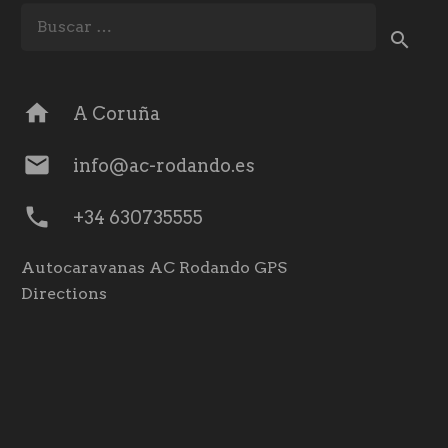
Buscar:
home
A Coruña
mail
info@ac-rodando.es
phone
+34 630735555
Autocaravanas AC Rodando GPS
Directions