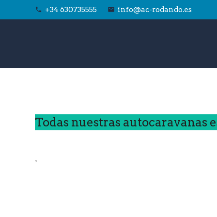
+34 630735555
info@ac-rodando.es
phone
email
Todas nuestras autocaravanas e