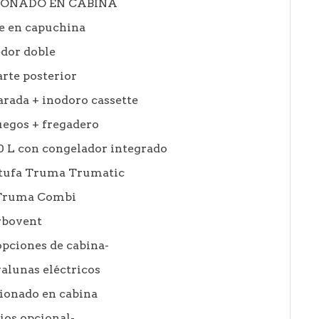
IONADO EN CABINA
e en capuchina
dor doble
arte posterior
rada + inodoro cassette
uegos + fregadero
00 L con congelador integrado
stufa Truma Trumatic
 Truma Combi
rbovent
opciones de cabina-
valunas eléctricos
ionado en cabina
ios opcional-