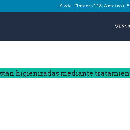
Avda. Fisterra 148, Arteixo ( 
VENTA
stán higienizadas mediante tratamien