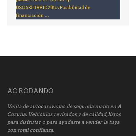
DSG6EHIBRID218cvPosibilidad de
financiación …
AC RODANDO
Venta de autocaravanas de segunda mano en A
Coruña. Vehículos revisados y de calidad, listos
para disfrutar o para ayudarte a vender la tuya
con total confianza.