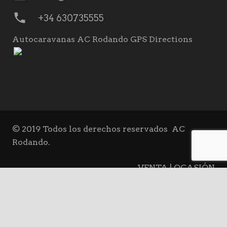
phone
+34 630735555
Autocaravanas AC Rodando GPS Directions
© 2019 Todos los derechos reservados
AC
Rodando.
VENTA | OCASIÓN
keyboard_arrow_up
ALQUILER
BLOG