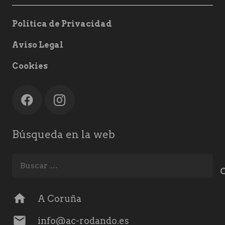
Política de Privacidad
Aviso Legal
Cookies
Búsqueda en la web
Buscar:
home
A Coruña
mail
info@ac-rodando.es