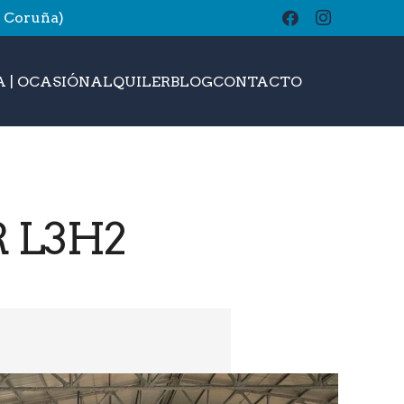
A Coruña)
buscar
 | OCASIÓN
ALQUILER
BLOG
CONTACTO
 L3H2