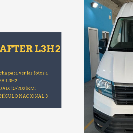
AFTER L3H2
cha para ver las fotos a
ER L3H2
AD: 10/2021KM:
EHÍCULO NACIONAL 3