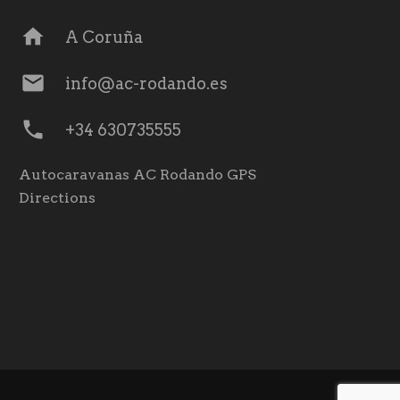
home
A Coruña
mail
info@ac-rodando.es
phone
+34 630735555
Autocaravanas AC Rodando GPS
Directions