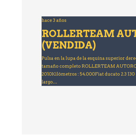
hace 3 años
ROLLERTEAM AUT
(VENDIDA)
Pulsa en la lupa de la esquina superior dere
tamaño completo ROLLERTEAM AUTORO
2010Kilómetros : 54.000Fiat ducato 2.3 130
largo…