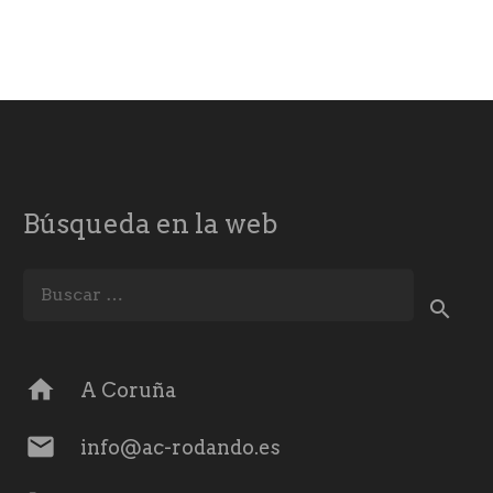
Búsqueda en la web
Buscar:
home
A Coruña
mail
info@ac-rodando.es