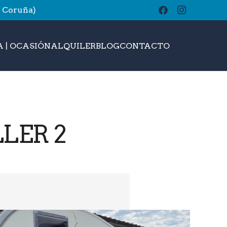
A Coruña)
buscar
 | OCASIÓN
ALQUILER
BLOG
CONTACTO
LER 2