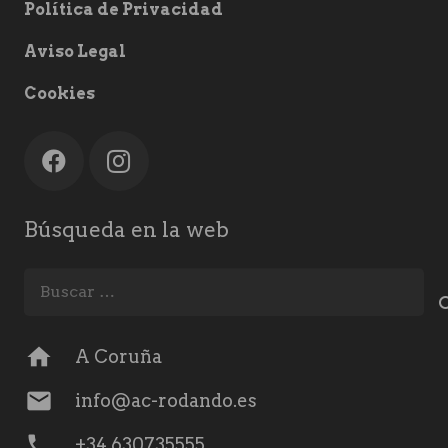
Política de Privacidad
Aviso Legal
Cookies
Búsqueda en la web
Buscar:
home
A Coruña
mail
info@ac-rodando.es
phone
+34 630735555