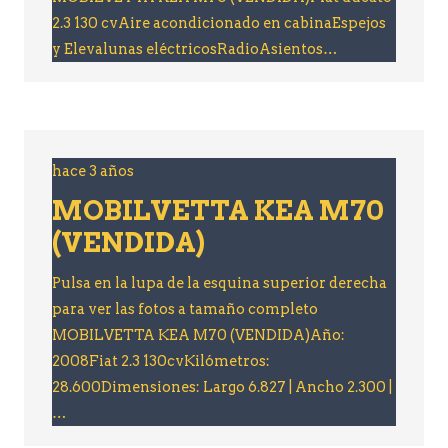
2.3 130 cvAire acondicionado en cabinaEspejos
y Elevalunas eléctricosRadioAsientos…
hace 3 años
MOBILVETTA KEA M70
(VENDIDA)
Pulsa en la lupa de la esquina superior derecha
para ver las fotos a tamaño completo
MOBILVETTA KEA M70 (VENDIDA)Año:
2008Fiat 2.3 130cvKilómetros:
28.600Dimensiones: Largo 6.827 | Ancho 2.300 |
…