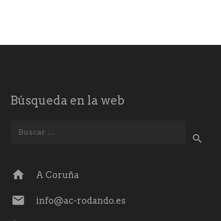
Búsqueda en la web
Buscar:
home
A Coruña
mail
info@ac-rodando.es