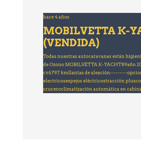
hace 4 años
MOBILVETTA K-Y
(VENDIDA)
Todas nuestras autocaravanas están higien
de Ozono MOBILVETTA K-YACHT89año 2017f
cv6797 kmllantas de aleación---------opcio
electricosespejos eléctricostracción plusco
cruceroclimatización automática en cabi