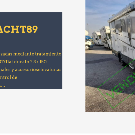
ACHT89
izadas mediante tratamiento
iat ducato 2.3 / 150
nales y accesorioselevalunas
ntrol de
na…