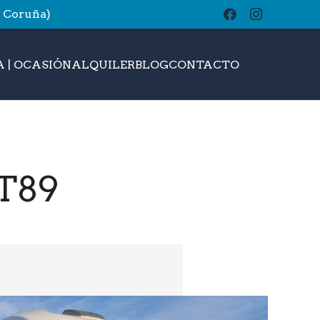
A Coruña)
buscar
 | OCASIÓN
ALQUILER
BLOG
CONTACTO
T89