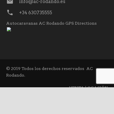
mail
info@ac-rodando.es
phone
+34 630735555
Autocaravanas AC Rodando GPS Directions
© 2019 Todos los derechos reservados
AC
Rodando.
VENTA | OCASIÓN
keyboard_arrow_up
ALQUILER
BLOG