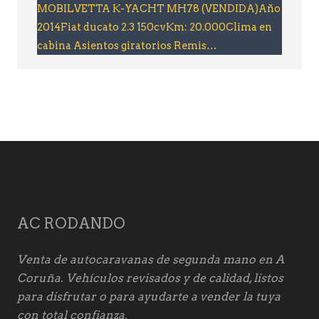
MOBILVETTA K-YACHT MH78 (VENDIDA)Año
2014Fiat ducato 2.3 150cvKm: 20.000Clima en
cabina Asientos giratorios Remis…
AC RODANDO
Venta de autocaravanas de segunda mano en A
Coruña. Vehículos revisados y de calidad, listos
para disfrutar o para ayudarte a vender la tuya
con total confianza.