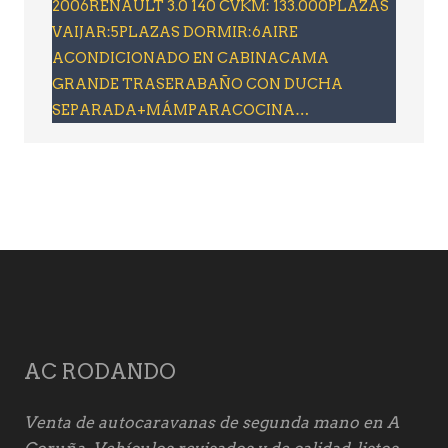
2006RENAULT 3.0 140 CVKM: 133.000PLAZAS
VAIJAR:5PLAZAS DORMIR:6AIRE
ACONDICIONADO EN CABINACAMA
GRANDE TRASERABAÑO CON DUCHA
SEPARADA+MÁMPARACOCINA…
AC RODANDO
Venta de autocaravanas de segunda mano en A