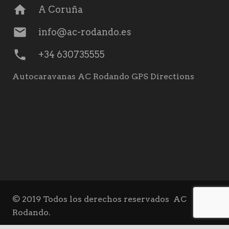
home
A Coruña
mail
info@ac-rodando.es
phone
+34 630735555
Autocaravanas AC Rodando GPS Directions
© 2019 Todos los derechos reservados
AC
Rodando.