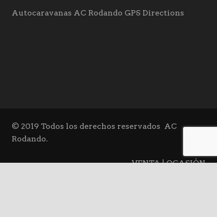
Autocaravanas AC Rodando GPS Directions
© 2019 Todos los derechos reservados
AC
Rodando.
VENTA | OCASIÓN
keyboard_arrow_up
ALQUILER
BLOG