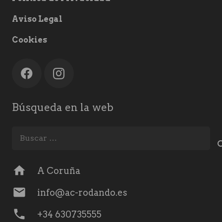
Aviso Legal
Cookies
Búsqueda en la web
Buscar:
home
A Coruña
mail
info@ac-rodando.es
phone
+34 630735555