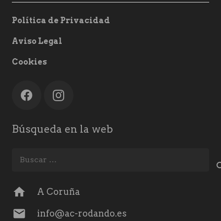
Política de Privacidad
Aviso Legal
Cookies
Búsqueda en la web
Buscar:
home
A Coruña
mail
info@ac-rodando.es