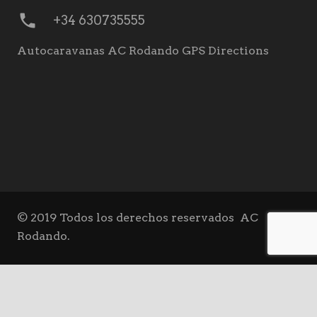
phone
+34 630735555
Autocaravanas AC Rodando GPS Directions
© 2019 Todos los derechos reservados
AC
Rodando.
VENTA | OCASIÓN
keyboard_arrow_up
ALQUILER