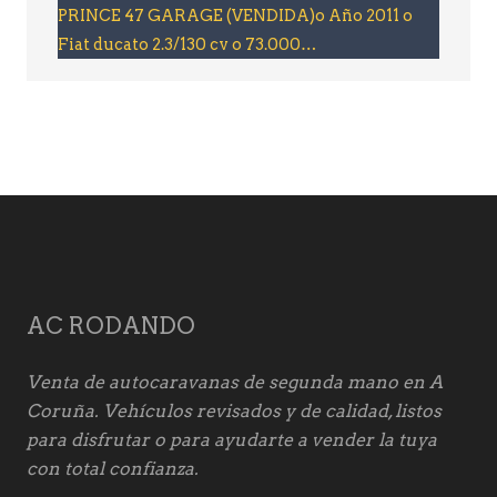
PRINCE 47 GARAGE (VENDIDA)o Año 2011 o
Fiat ducato 2.3/130 cv o 73.000…
AC RODANDO
Venta de autocaravanas de segunda mano en A
Coruña. Vehículos revisados y de calidad, listos
para disfrutar o para ayudarte a vender la tuya
con total confianza.