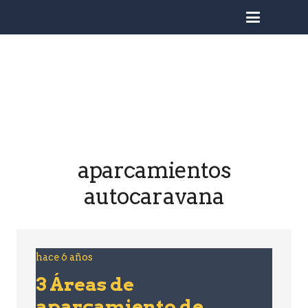
busc
aparcamientos
autocaravana
hace 6 años
3 Áreas de
aparcamiento de