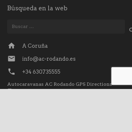
Búsqueda en la web
Buscar:
home
A Coruña
mail
info@ac-rodando.es
phone
+34 630735555
Autocaravanas AC Rodando GPS Directions
keyboard_arrow_up