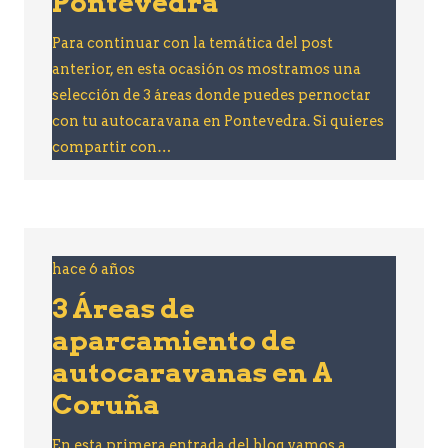
Pontevedra
Para continuar con la temática del post
anterior, en esta ocasión os mostramos una
selección de 3 áreas donde puedes pernoctar
con tu autocaravana en Pontevedra. Si quieres
compartir con…
hace 6 años
3 Áreas de
aparcamiento de
autocaravanas en A
Coruña
En esta primera entrada del blog vamos a