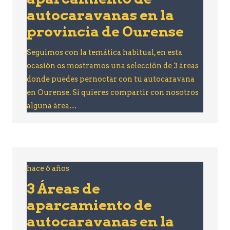
autocaravanas en la
provincia de Ourense
Seguimos con la temática habitual, en esta
ocasión os mostramos una selección de 3 áreas
donde puedes pernoctar con tu autocaravana
en Ourense. Si quieres compartir con nosotros
alguna área…
hace 6 años
3 Áreas de
aparcamiento de
autocaravanas en la