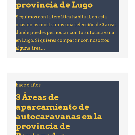
provincia de Lugo
Seguimos con la temática habitual, en esta
ocasión os mostramos una selección de 3 áreas
donde puedes pernoctar con tu autocaravana
en Lugo. Si quieres compartir con nosotros
alguna área…
hace 6 años
3 Áreas de
aparcamiento de
autocaravanas en la
provincia de