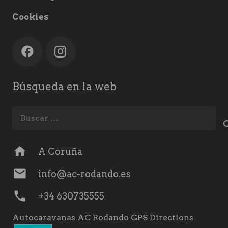
Cookies
Búsqueda en la web
Buscar:
home
A Coruña
mail
info@ac-rodando.es
phone
+34 630735555
Autocaravanas AC Rodando GPS Directions