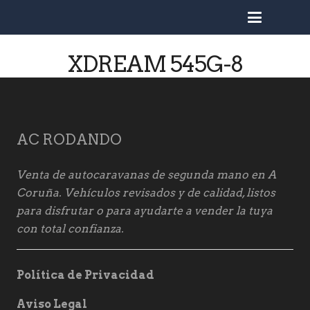
busc
XDREAM 545G-8
AC RODANDO
Venta de autocaravanas de segunda mano en A
Coruña. Vehículos revisados y de calidad, listos
para disfrutar o para ayudarte a vender la tuya
con total confianza.
Política de Privacidad
Aviso Legal