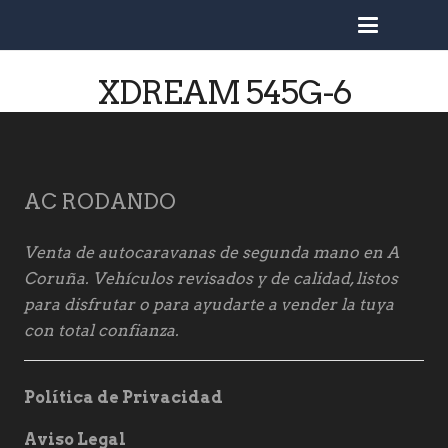
busc
XDREAM 545G-6
AC RODANDO
Venta de autocaravanas de segunda mano en A
Coruña. Vehículos revisados y de calidad, listos
para disfrutar o para ayudarte a vender la tuya
con total confianza.
Política de Privacidad
Aviso Legal