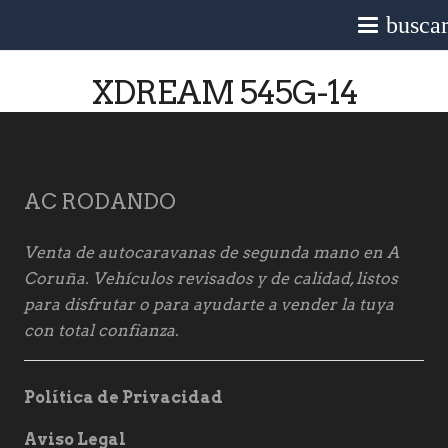
busca
XDREAM 545G-14
AC RODANDO
Venta de autocaravanas de segunda mano en A
Coruña. Vehículos revisados y de calidad, listos
para disfrutar o para ayudarte a vender la tuya
con total confianza.
Política de Privacidad
Aviso Legal