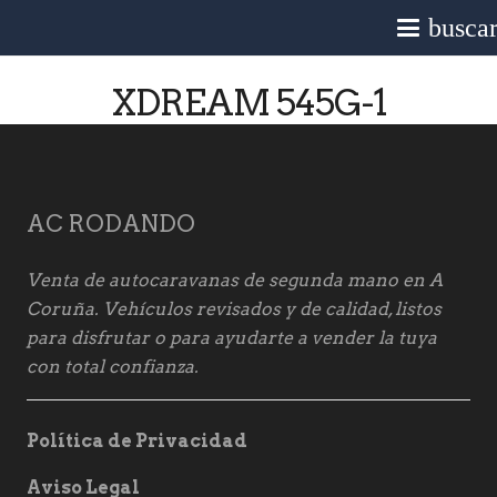
busca
XDREAM 545G-1
AC RODANDO
Venta de autocaravanas de segunda mano en A
Coruña. Vehículos revisados y de calidad, listos
para disfrutar o para ayudarte a vender la tuya
con total confianza.
Política de Privacidad
Aviso Legal