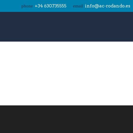
+34 630735555
info@ac-rodando.es
phone
email