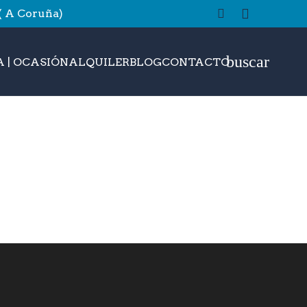
 ( A Coruña)
buscar
 | OCASIÓN
ALQUILER
BLOG
CONTACTO