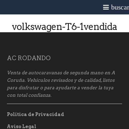
busca
volkswagen-T6-1vendida
AC RODANDO
Venta de autocaravanas de segunda mano en A
Coruña. Vehículos revisados y de calidad, listos
para disfrutar o para ayudarte a vender la tuya
con total confianza.
Política de Privacidad
Aviso Legal