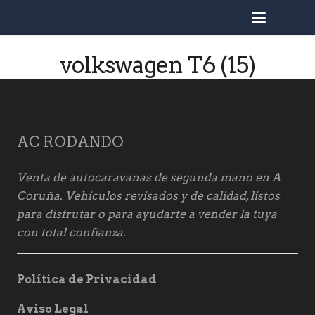
busc
volkswagen T6 (15)
AC RODANDO
Venta de autocaravanas de segunda mano en A
Coruña. Vehículos revisados y de calidad, listos
para disfrutar o para ayudarte a vender la tuya
con total confianza.
Política de Privacidad
Aviso Legal