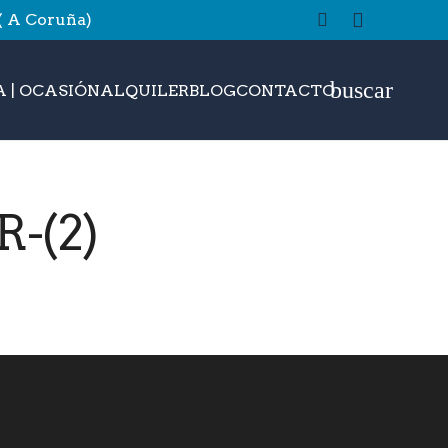
 ( A Coruña)
buscar
 | OCASIÓN
ALQUILER
BLOG
CONTACTO
-(2)