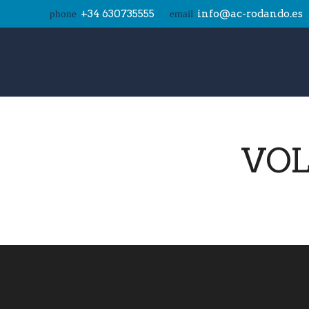
+34 630735555
info@ac-rodando.es
phone
email
VOL