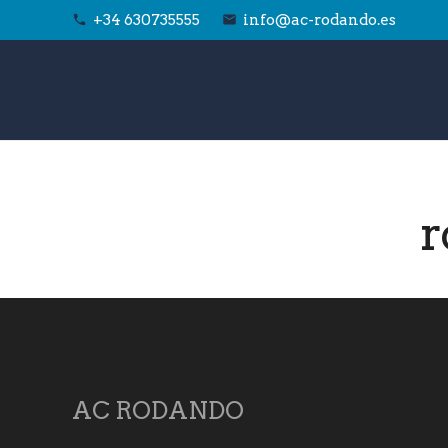
+34 630735555
info@ac-rodando.es
phone
email
r
AC RODANDO