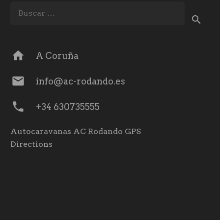
Buscar:
home
A Coruña
mail
info@ac-rodando.es
phone
+34 630735555
Autocaravanas AC Rodando GPS
Directions