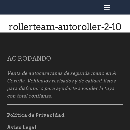
busc
rollerteam-autoroller-2-10
AC RODANDO
Venta de autocaravanas de segunda mano en A
Coruña. Vehículos revisados y de calidad, listos
para disfrutar o para ayudarte a vender la tuya
con total confianza.
Política de Privacidad
Aviso Legal