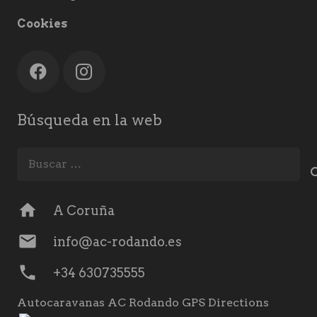
Cookies
Búsqueda en la web
Buscar:
home
A Coruña
mail
info@ac-rodando.es
phone
+34 630735555
Autocaravanas AC Rodando GPS Directions