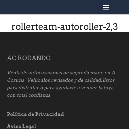
busc
rollerteam-autoroller-2,3
AC RODANDO
Venta de autocaravanas de segunda mano en A
Coruña. Vehículos revisados y de calidad, listos
para disfrutar o para ayudarte a vender la tuya
con total confianza.
Política de Privacidad
Aviso Legal