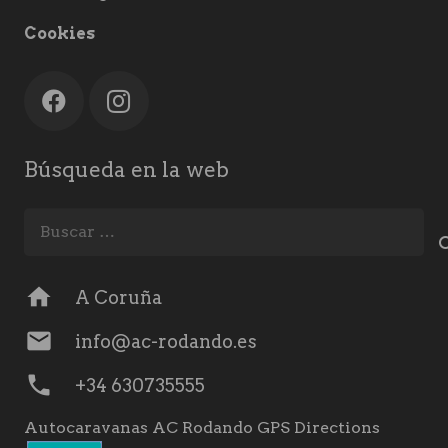
Cookies
Búsqueda en la web
Buscar:
home
A Coruña
mail
info@ac-rodando.es
phone
+34 630735555
Autocaravanas AC Rodando GPS Directions