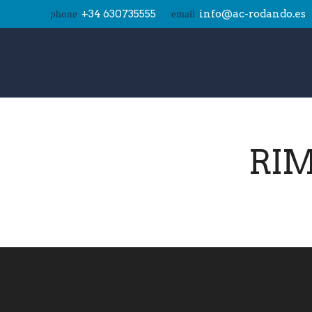
+34 630735555
info@ac-rodando.es
phone
email
RIM