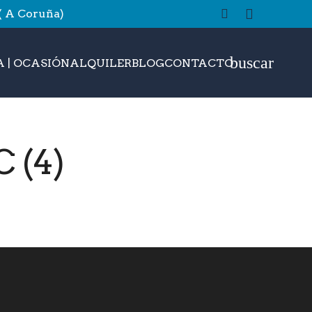
 ( A Coruña)
buscar
 | OCASIÓN
ALQUILER
BLOG
CONTACTO
 (4)