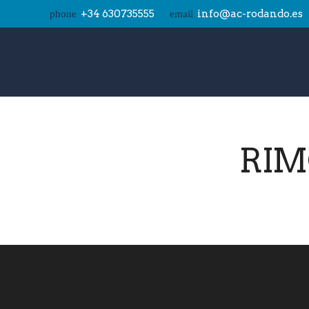
+34 630735555
info@ac-rodando.es
phone
email
RIM