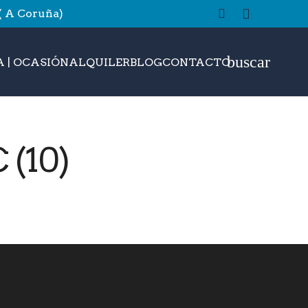
 ( A Coruña)
buscar
 | OCASIÓN
ALQUILER
BLOG
CONTACTO
(10)