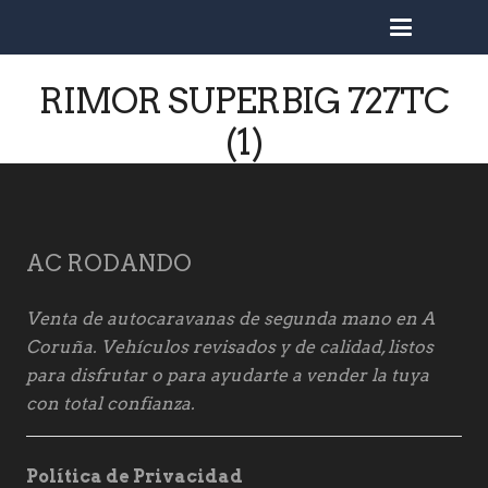
busc
RIMOR SUPERBIG 727TC
(1)
AC RODANDO
Venta de autocaravanas de segunda mano en A
Coruña. Vehículos revisados y de calidad, listos
para disfrutar o para ayudarte a vender la tuya
con total confianza.
Política de Privacidad