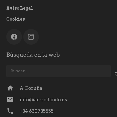
Aviso Legal
Cookies
Búsqueda en la web
Buscar:
home
A Coruña
mail
info@ac-rodando.es
phone
+34 630735555