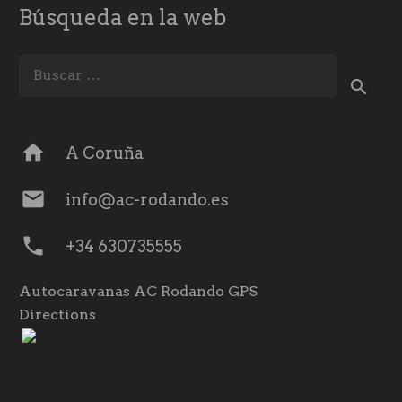
Búsqueda en la web
Buscar:
home
A Coruña
mail
info@ac-rodando.es
phone
+34 630735555
Autocaravanas AC Rodando GPS
Directions