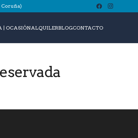
A Coruña)
buscar
 | OCASIÓN
ALQUILER
BLOG
CONTACTO
eservada