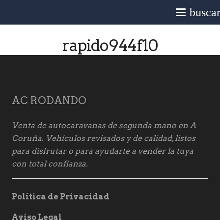
busca
rapido944f10
AC RODANDO
Venta de autocaravanas de segunda mano en A
Coruña. Vehículos revisados y de calidad, listos
para disfrutar o para ayudarte a vender la tuya
con total confianza.
Política de Privacidad
Aviso Legal