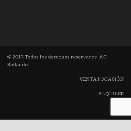
© 2019 Todos los derechos reservados
AC
Rodando.
VENTA | OCASIÓN
ALQUILER
BLOG
keyboard_ar
CONTACTO