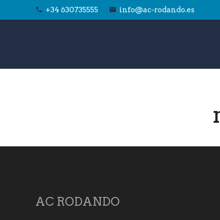
+34 630735555
info@ac-rodando.es
phone
email
AC RODANDO