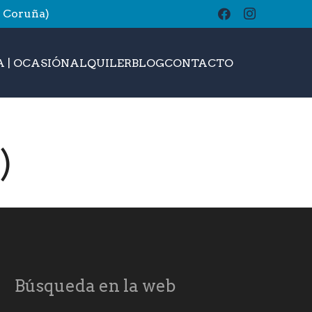
A Coruña)
buscar
 | OCASIÓN
ALQUILER
BLOG
CONTACTO
)
Búsqueda en la web