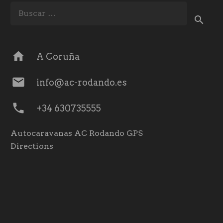
Buscar:
home
A Coruña
mail
info@ac-rodando.es
phone
+34 630735555
Autocaravanas AC Rodando GPS
Directions