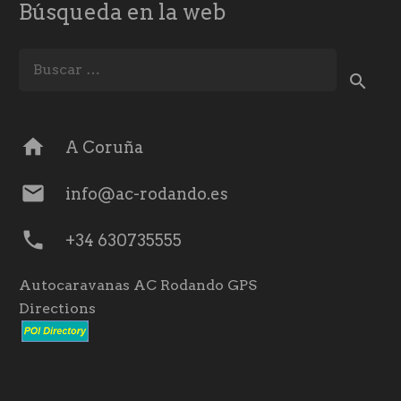
Búsqueda en la web
Buscar:
home
A Coruña
mail
info@ac-rodando.es
phone
+34 630735555
Autocaravanas AC Rodando GPS
Directions