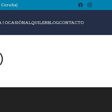
A Coruña)
buscar
 | OCASIÓN
ALQUILER
BLOG
CONTACTO
)