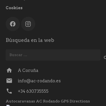
Cookies
Búsqueda en la web
Buscar:
home
A Coruña
mail
info@ac-rodando.es
phone
+34 630735555
Autocaravanas AC Rodando GPS Directions