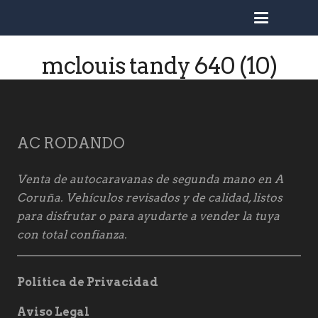
busc
mclouis tandy 640 (10)
AC RODANDO
Venta de autocaravanas de segunda mano en A
Coruña. Vehículos revisados y de calidad, listos
para disfrutar o para ayudarte a vender la tuya
con total confianza.
Política de Privacidad
Aviso Legal