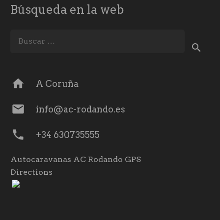
Búsqueda en la web
Buscar:
home
A Coruña
mail
info@ac-rodando.es
phone
+34 630735555
Autocaravanas AC Rodando GPS
Directions