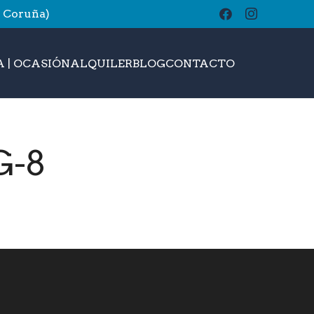
A Coruña)
buscar
 | OCASIÓN
ALQUILER
BLOG
CONTACTO
G-8