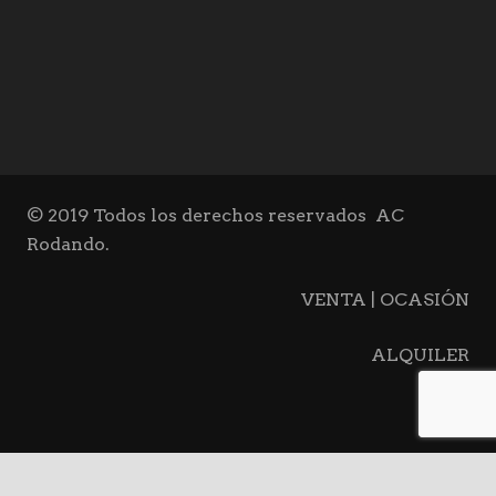
© 2019 Todos los derechos reservados
AC
Rodando.
VENTA | OCASIÓN
ALQUILER
BLOG
keyboard_ar
CONTACTO