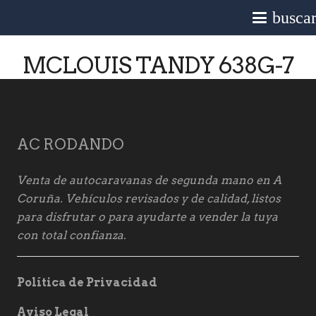
busca
MCLOUIS TANDY 638G-7
AC RODANDO
Venta de autocaravanas de segunda mano en A
Coruña. Vehículos revisados y de calidad, listos
para disfrutar o para ayudarte a vender la tuya
con total confianza.
Política de Privacidad
Aviso Legal