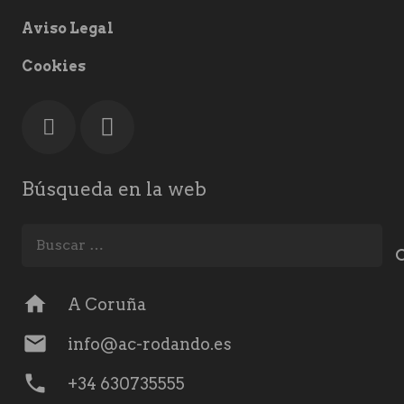
Aviso Legal
Cookies
Búsqueda en la web
Buscar:
home
A Coruña
mail
info@ac-rodando.es
phone
+34 630735555