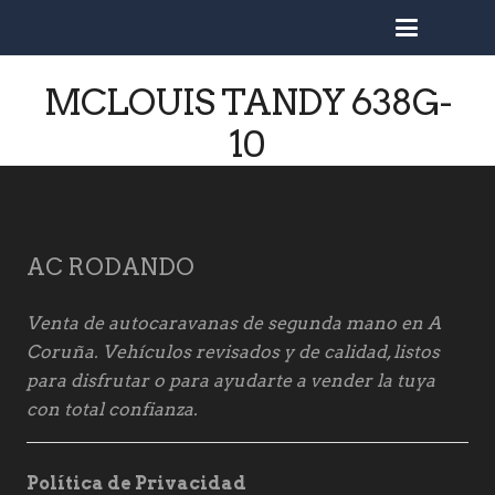
busc
MCLOUIS TANDY 638G-
10
AC RODANDO
Venta de autocaravanas de segunda mano en A
Coruña. Vehículos revisados y de calidad, listos
para disfrutar o para ayudarte a vender la tuya
con total confianza.
Política de Privacidad