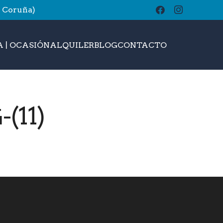
A Coruña)
buscar
 | OCASIÓN
ALQUILER
BLOG
CONTACTO
(11)