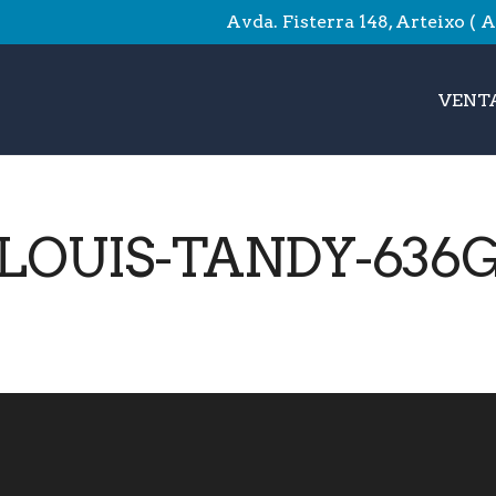
Avda. Fisterra 148, Arteixo ( 
VENTA
OUIS-TANDY-636G-