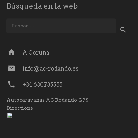
Búsqueda en la web
Buscar:
home
A Coruña
mail
info@ac-rodando.es
phone
+34 630735555
Autocaravanas AC Rodando GPS
Directions