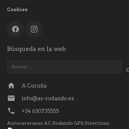
Cookies
Búsqueda en la web
Buscar:
home
A Coruña
mail
info@ac-rodando.es
phone
+34 630735555
Autocaravanas AC Rodando GPS Directions