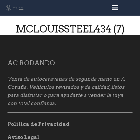
busc
MCLOUISSTEEL434 (7)
AC RODANDO
Venta de autocaravanas de segunda mano en A
Coruña. Vehículos revisados y de calidad, listos
para disfrutar o para ayudarte a vender la tuya
con total confianza.
Política de Privacidad
Aviso Legal