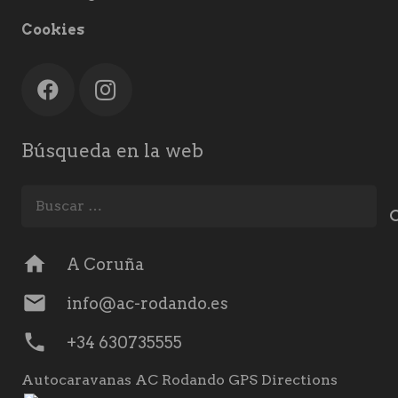
Cookies
Búsqueda en la web
Buscar:
home
A Coruña
mail
info@ac-rodando.es
phone
+34 630735555
Autocaravanas AC Rodando GPS Directions