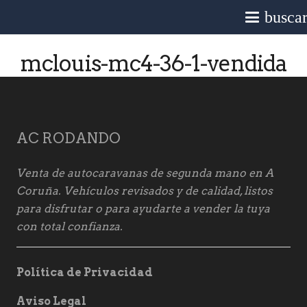
busca
mclouis-mc4-36-1-vendida
AC RODANDO
Venta de autocaravanas de segunda mano en A
Coruña. Vehículos revisados y de calidad, listos
para disfrutar o para ayudarte a vender la tuya
con total confianza.
Política de Privacidad
Aviso Legal