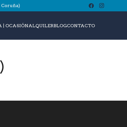
A Coruña)
buscar
 | OCASIÓN
ALQUILER
BLOG
CONTACTO
)