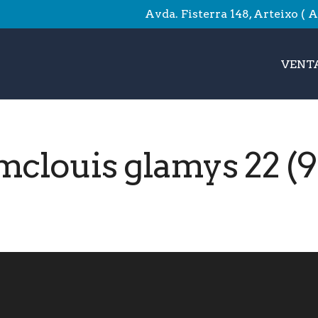
Avda. Fisterra 148, Arteixo ( 
VENTA
mclouis glamys 22 (9