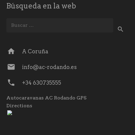
Búsqueda en la web
Buscar:
home
A Coruña
mail
info@ac-rodando.es
phone
+34 630735555
Autocaravanas AC Rodando GPS
Directions