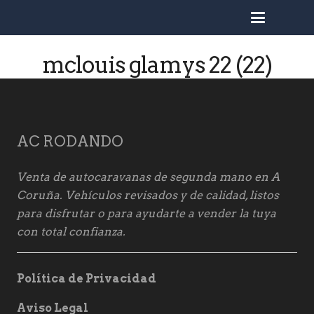
busc
mclouis glamys 22 (22)
AC RODANDO
Venta de autocaravanas de segunda mano en A
Coruña. Vehículos revisados y de calidad, listos
para disfrutar o para ayudarte a vender la tuya
con total confianza.
Política de Privacidad
Aviso Legal