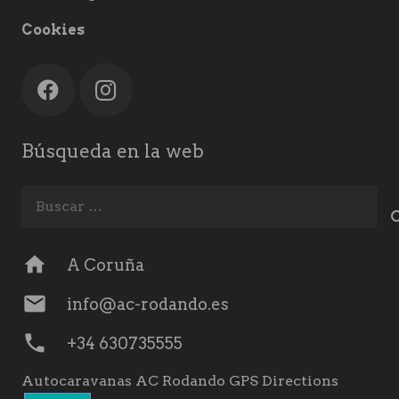
Cookies
Búsqueda en la web
Buscar:
home
A Coruña
mail
info@ac-rodando.es
phone
+34 630735555
Autocaravanas AC Rodando GPS Directions