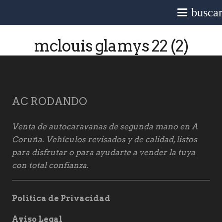
busca
mclouis glamys 22 (2)
AC RODANDO
Venta de autocaravanas de segunda mano en A
Coruña. Vehículos revisados y de calidad, listos
para disfrutar o para ayudarte a vender la tuya
con total confianza.
Política de Privacidad
Aviso Legal