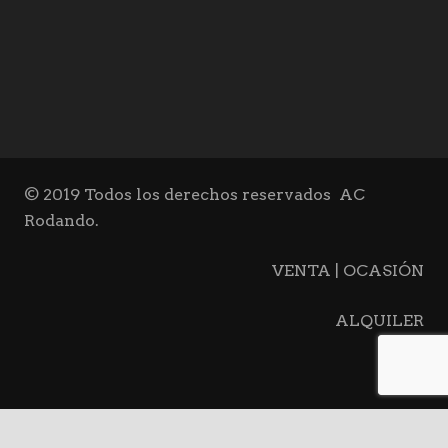
© 2019 Todos los derechos reservados
AC
Rodando.
VENTA | OCASIÓN
ALQUILER
BLOG
keyboard_ar
CONTACTO