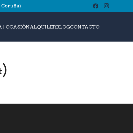
A Coruña)
buscar
 | OCASIÓN
ALQUILER
BLOG
CONTACTO
4)