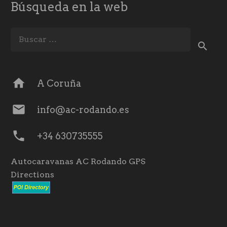
Búsqueda en la web
Buscar:
home
A Coruña
mail
info@ac-rodando.es
phone
+34 630735555
Autocaravanas AC Rodando GPS
Directions