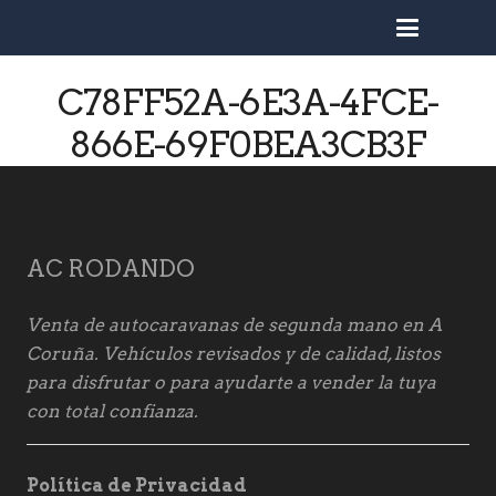
busc
C78FF52A-6E3A-4FCE-
866E-69F0BEA3CB3F
AC RODANDO
Venta de autocaravanas de segunda mano en A
Coruña. Vehículos revisados y de calidad, listos
para disfrutar o para ayudarte a vender la tuya
con total confianza.
Política de Privacidad