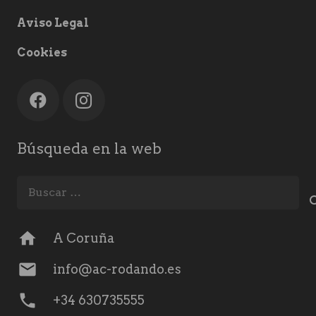
Aviso Legal
Cookies
Búsqueda en la web
Buscar:
home
A Coruña
mail
info@ac-rodando.es
phone
+34 630735555