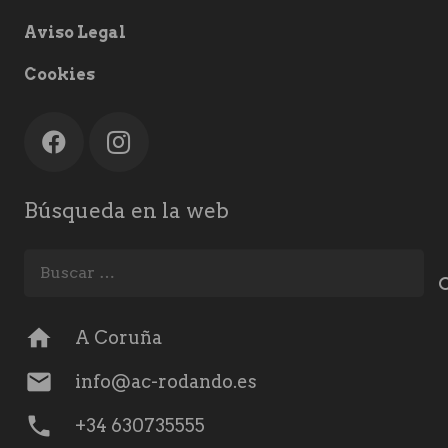
Aviso Legal
Cookies
Búsqueda en la web
Buscar:
home
A Coruña
mail
info@ac-rodando.es
phone
+34 630735555