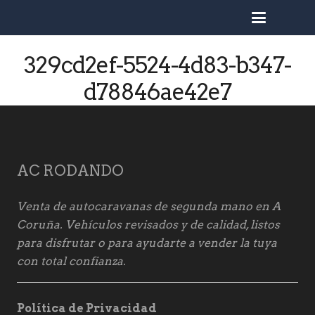
busc
329cd2ef-5524-4d83-b347-
d78846ae42e7
AC RODANDO
Venta de autocaravanas de segunda mano en A
Coruña. Vehículos revisados y de calidad, listos
para disfrutar o para ayudarte a vender la tuya
con total confianza.
Política de Privacidad