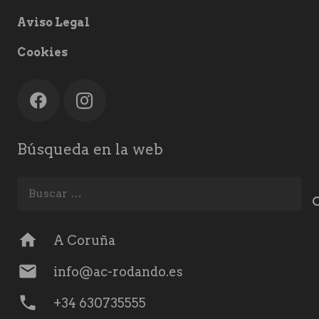
Aviso Legal
Cookies
Búsqueda en la web
Buscar:
home
A Coruña
mail
info@ac-rodando.es
phone
+34 630735555