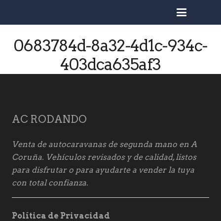
busc
0683784d-8a32-4d1c-934c-
403dca635af3
AC RODANDO
Venta de autocaravanas de segunda mano en A
Coruña. Vehículos revisados y de calidad, listos
para disfrutar o para ayudarte a vender la tuya
con total confianza.
Política de Privacidad